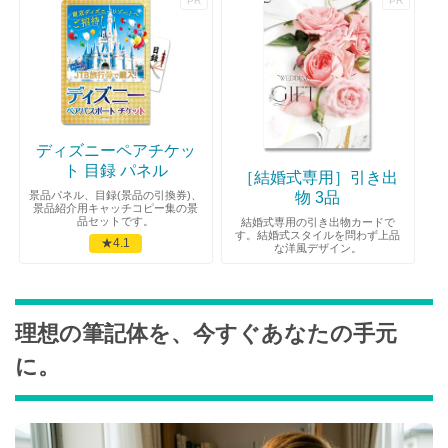
ディズニーペアチケッ
ト 目録 パネル
［結婚式専用］引き出
景品パネル、目録(景品の引換券)、
物 3品
景品紹介用キャッチコピー集の景
品セットです。
結婚式専用の引き出物カードで
す。結婚式スタイルを問わず上品
★4.1
な洋風デザイン。
理想の筆記体を、今すぐあなたの手元
に。