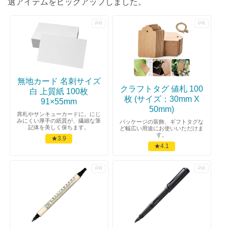
選アイテムをピックアップしました。
無地カード 名刺サイズ
クラフトタグ 値札 100
白 上質紙 100枚
枚 (サイズ：30mm X
91×55mm
50mm)
席札やサンキューカードに。にじ
みにくい厚手の紙質が、繊細な筆
パッケージの装飾、ギフトタグな
記体を美しく保ちます。
ど幅広い用途にお使いいただけま
す。
★3.9
★4.1