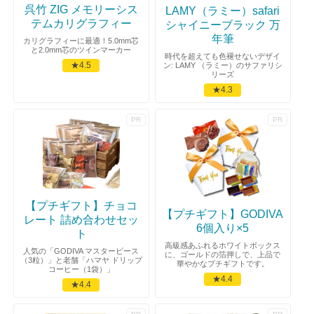
呉竹 ZIG メモリーシス
LAMY（ラミー）safari
テムカリグラフィー
シャイニーブラック 万
年筆
カリグラフィーに最適！5.0mm芯
と2.0mm芯のツインマーカー
時代を超えても色褪せないデザイ
★4.5
ン: LAMY （ラミー）のサファリシ
リーズ
★4.3
【プチギフト】チョコ
【プチギフト】GODIVA
レート 詰め合わせセッ
6個入り×5
ト
高級感あふれるホワイトボックス
人気の「GODIVA マスターピース
に、ゴールドの箔押しで、上品で
（3粒）」と老舗「ハマヤ ドリップ
華やかなプチギフトです。
コーヒー（1袋）」
★4.4
★4.4