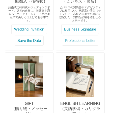
（結婚式・招待状）
（ビジネス・署名）
結婚式の招待状やウェディングボ
ビジネスの契約書やエグゼクティ
ード、席札の自作に。披露宴を彩
ブに相応しい、格調高い署名（サ
るペーパーアイテムを、上品な筆
イン）に。高級万年筆での筆記を
記体で美しく仕上げるお手本で
想定した、知的な品格を漂わせる
す。
お手本です。
Wedding Invitation
Business Signature
Save the Date
Professional Letter
GIFT
ENGLISH LEARNING
（贈り物・メッセー
（英語学習・カリグラ