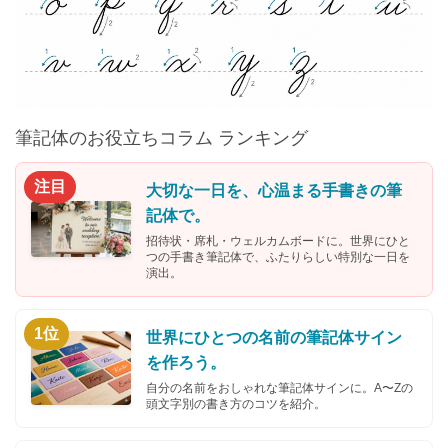
筆記体のお役立ちコラム ランキング
注目
大切な一日を、心温まる手書きの筆
記体で。
招待状・席札・ウェルカムボードに。世界にひと
つの手書き筆記体で、ふたりらしい特別な一日を
演出。
1位
世界にひとつの名前の筆記体サイン
を作ろう。
自分の名前をおしゃれな筆記体サインに。A〜Zの
頭文字別の書き方のコツを紹介。