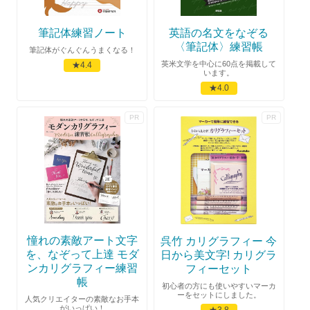
筆記体練習ノート
英語の名文をなぞる
〈筆記体〉練習帳
筆記体がぐんぐんうまくなる！
英米文学を中心に60点を掲載して
★4.4
います。
★4.0
憧れの素敵アート文字
呉竹 カリグラフィー 今
を、なぞって上達 モダ
日から美文字! カリグラ
ンカリグラフィー練習
フィーセット
帳
初心者の方にも使いやすいマーカ
ーをセットにしました。
人気クリエイターの素敵なお手本
がいっぱい！
★3.8