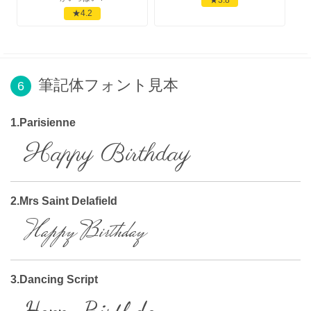
★4.2
筆記体フォント見本
6
1.Parisienne
Happy Birthday
2.Mrs Saint Delafield
Happy Birthday
3.Dancing Script