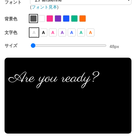
フォント
(
フォント見本
)
背景色
文字色
A
A
A
A
A
A
A
サイズ
48
px