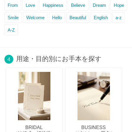
From
Love
Happiness
Believe
Dream
Hope
Smile
Welcome
Hello
Beautiful
English
a-z
A-Z
用途・目的別にお手本を探す
4
BRIDAL
BUSINESS