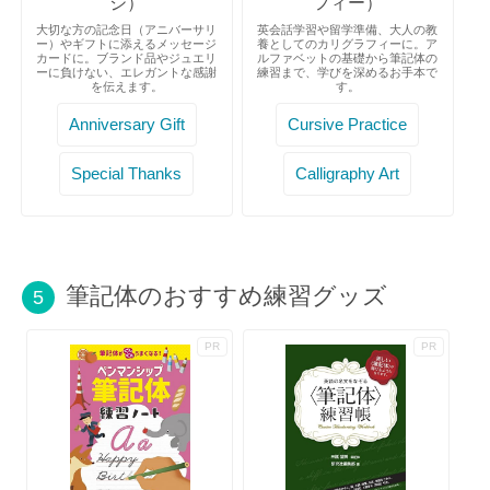
ジ）
フィー）
大切な方の記念日（アニバーサリ
英会話学習や留学準備、大人の教
ー）やギフトに添えるメッセージ
養としてのカリグラフィーに。ア
カードに。ブランド品やジュエリ
ルファベットの基礎から筆記体の
ーに負けない、エレガントな感謝
練習まで、学びを深めるお手本で
を伝えます。
す。
Anniversary Gift
Cursive Practice
Special Thanks
Calligraphy Art
筆記体のおすすめ練習グッズ
5