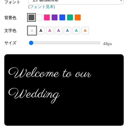
フォント
(
フォント見本
)
背景色
文字色
A
A
A
A
A
A
A
サイズ
48
px