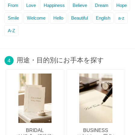
From
Love
Happiness
Believe
Dream
Hope
Smile
Welcome
Hello
Beautiful
English
a-z
A-Z
用途・目的別にお手本を探す
4
BRIDAL
BUSINESS