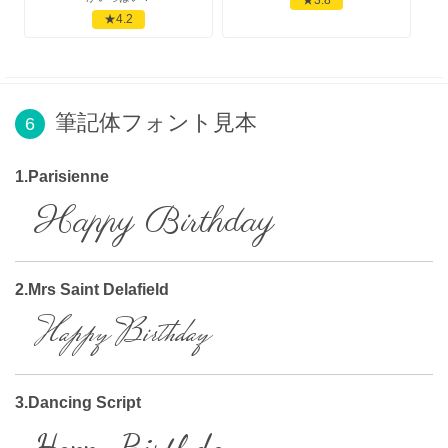
★4.2
筆記体フォント見本
6
1.Parisienne
Happy Birthday
2.Mrs Saint Delafield
Happy Birthday
3.Dancing Script