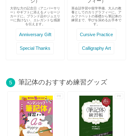
ジ）
フィー）
大切な方の記念日（アニバーサリ
英会話学習や留学準備、大人の教
ー）やギフトに添えるメッセージ
養としてのカリグラフィーに。ア
カードに。ブランド品やジュエリ
ルファベットの基礎から筆記体の
ーに負けない、エレガントな感謝
練習まで、学びを深めるお手本で
を伝えます。
す。
Anniversary Gift
Cursive Practice
Special Thanks
Calligraphy Art
筆記体のおすすめ練習グッズ
5