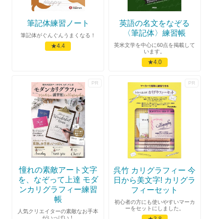
筆記体練習ノート
英語の名文をなぞる
〈筆記体〉練習帳
筆記体がぐんぐんうまくなる！
英米文学を中心に60点を掲載して
★4.4
います。
★4.0
憧れの素敵アート文字
呉竹 カリグラフィー 今
を、なぞって上達 モダ
日から美文字! カリグラ
ンカリグラフィー練習
フィーセット
帳
初心者の方にも使いやすいマーカ
ーをセットにしました。
人気クリエイターの素敵なお手本
がいっぱい！
★3.8