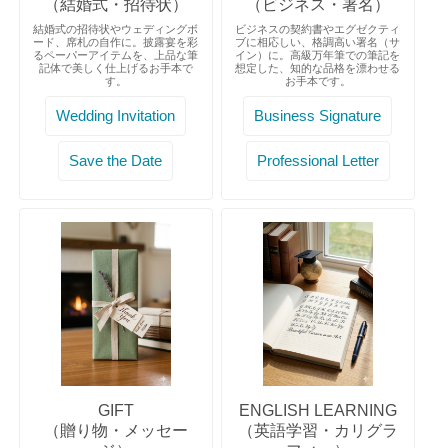
（結婚式・招待状）
（ビジネス・署名）
結婚式の招待状やウェディングボ
ビジネスの契約書やエグゼクティ
ード、席札の自作に。披露宴を彩
ブに相応しい、格調高い署名（サ
るペーパーアイテムを、上品な筆
イン）に。高級万年筆での筆記を
記体で美しく仕上げるお手本で
想定した、知的な品格を漂わせる
す。
お手本です。
Wedding Invitation
Business Signature
Save the Date
Professional Letter
GIFT
ENGLISH LEARNING
（贈り物・メッセー
（英語学習・カリグラ