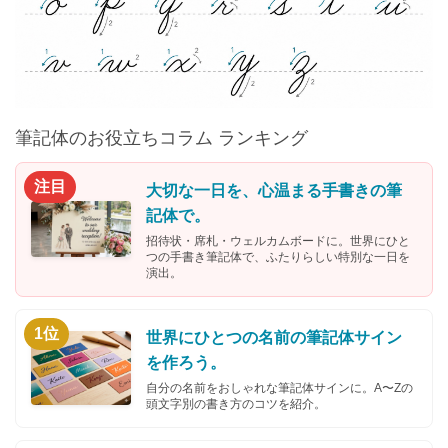
筆記体のお役立ちコラム ランキング
注目
大切な一日を、心温まる手書きの筆
記体で。
招待状・席札・ウェルカムボードに。世界にひと
つの手書き筆記体で、ふたりらしい特別な一日を
演出。
1位
世界にひとつの名前の筆記体サイン
を作ろう。
自分の名前をおしゃれな筆記体サインに。A〜Zの
頭文字別の書き方のコツを紹介。