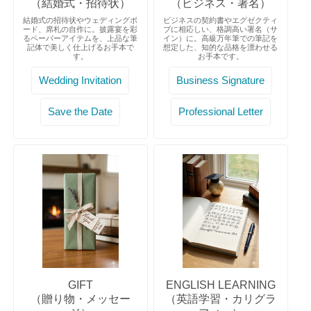
（結婚式・招待状）
（ビジネス・署名）
結婚式の招待状やウェディングボ
ビジネスの契約書やエグゼクティ
ード、席札の自作に。披露宴を彩
ブに相応しい、格調高い署名（サ
るペーパーアイテムを、上品な筆
イン）に。高級万年筆での筆記を
記体で美しく仕上げるお手本で
想定した、知的な品格を漂わせる
す。
お手本です。
Wedding Invitation
Business Signature
Save the Date
Professional Letter
GIFT
ENGLISH LEARNING
（贈り物・メッセー
（英語学習・カリグラ