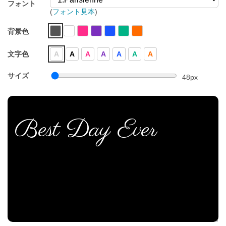
フォント
(
フォント見本
)
背景色
文字色
A
A
A
A
A
A
A
サイズ
48
px