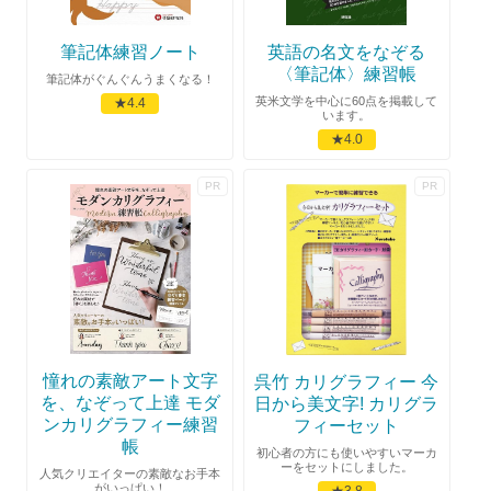
筆記体練習ノート
英語の名文をなぞる
〈筆記体〉練習帳
筆記体がぐんぐんうまくなる！
英米文学を中心に60点を掲載して
★4.4
います。
★4.0
憧れの素敵アート文字
呉竹 カリグラフィー 今
を、なぞって上達 モダ
日から美文字! カリグラ
ンカリグラフィー練習
フィーセット
帳
初心者の方にも使いやすいマーカ
ーをセットにしました。
人気クリエイターの素敵なお手本
がいっぱい！
★3.8