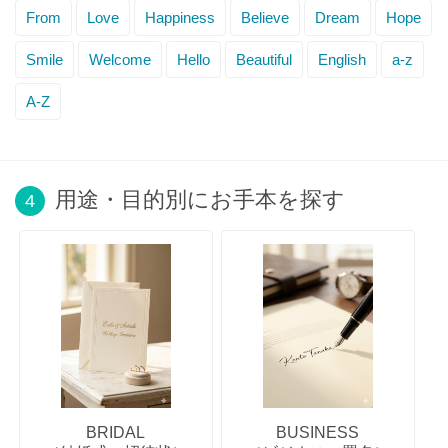
From
Love
Happiness
Believe
Dream
Hope
Smile
Welcome
Hello
Beautiful
English
a-z
A-Z
用途・目的別にお手本を探す
4
BRIDAL
BUSINESS