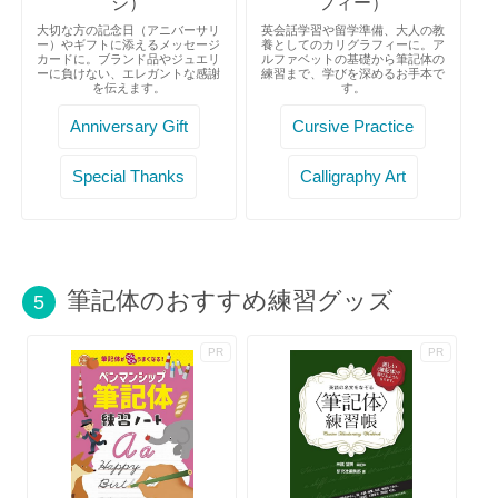
ジ）
フィー）
大切な方の記念日（アニバーサリ
英会話学習や留学準備、大人の教
ー）やギフトに添えるメッセージ
養としてのカリグラフィーに。ア
カードに。ブランド品やジュエリ
ルファベットの基礎から筆記体の
ーに負けない、エレガントな感謝
練習まで、学びを深めるお手本で
を伝えます。
す。
Anniversary Gift
Cursive Practice
Special Thanks
Calligraphy Art
筆記体のおすすめ練習グッズ
5