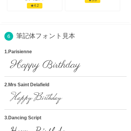
★4.2
筆記体フォント見本
6
1.Parisienne
Happy Birthday
2.Mrs Saint Delafield
Happy Birthday
3.Dancing Script