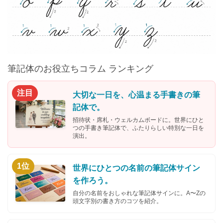
筆記体のお役立ちコラム ランキング
注目
大切な一日を、心温まる手書きの筆
記体で。
招待状・席札・ウェルカムボードに。世界にひと
つの手書き筆記体で、ふたりらしい特別な一日を
演出。
1位
世界にひとつの名前の筆記体サイン
を作ろう。
自分の名前をおしゃれな筆記体サインに。A〜Zの
頭文字別の書き方のコツを紹介。