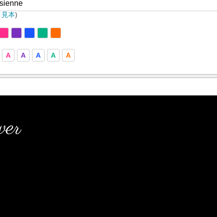
ト見本
)
A
A
A
A
A