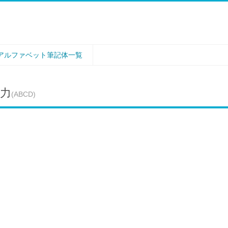
アルファベット筆記体一覧
力
(ABCD)