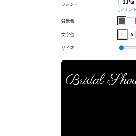
フォント
(
フォン
背景色
文字色
A
A
サイズ