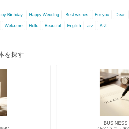
py Birthday
Happy Wedding
Best wishes
For you
Dear
Welcome
Hello
Beautiful
English
a-z
A-Z
本を探す
BUSINESS
待状）
（ビジネス・署