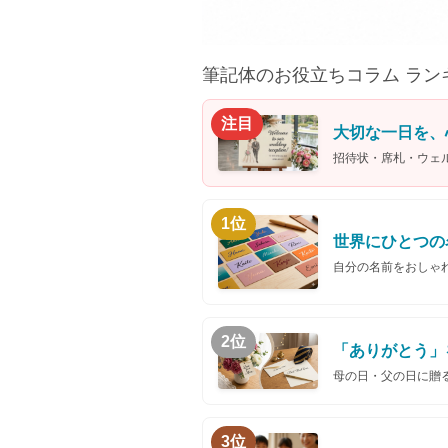
筆記体のお役立ちコラム ラン
注目
大切な一日を、
招待状・席札・ウェ
1位
世界にひとつの
自分の名前をおしゃ
2位
「ありがとう」
母の日・父の日に贈
3位