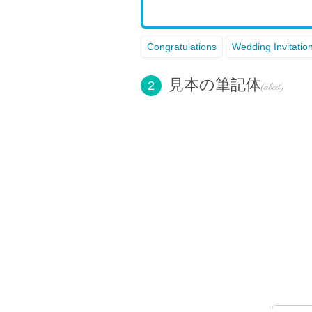
Congratulations
Wedding Invitatio
見本の筆記体
2
(abcd)