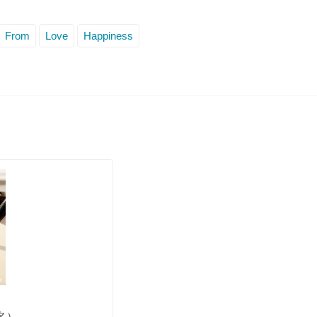
From
Love
Happiness
名）