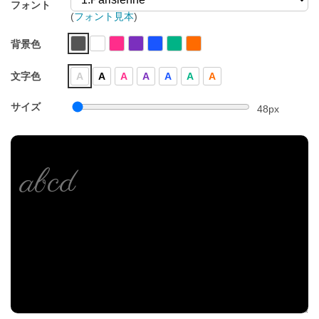
フォント
(
フォント見本
)
背景色
文字色
A
A
A
A
A
A
A
サイズ
48
px