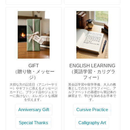
GIFT
ENGLISH LEARNING
（贈り物・メッセー
（英語学習・カリグラ
ジ）
フィー）
大切な方の記念日（アニバーサリ
英会話学習や留学準備、大人の教
ー）やギフトに添えるメッセージ
養としてのカリグラフィーに。ア
カードに。ブランド品やジュエリ
ルファベットの基礎から筆記体の
ーに負けない、エレガントな感謝
練習まで、学びを深めるお手本で
を伝えます。
す。
Anniversary Gift
Cursive Practice
Special Thanks
Calligraphy Art