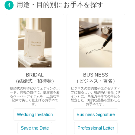
用途・目的別にお手本を探す
4
BRIDAL
BUSINESS
（結婚式・招待状）
（ビジネス・署名）
結婚式の招待状やウェディングボ
ビジネスの契約書やエグゼクティ
ード、席札の自作に。披露宴を彩
ブに相応しい、格調高い署名（サ
るペーパーアイテムを、上品な筆
イン）に。高級万年筆での筆記を
記体で美しく仕上げるお手本で
想定した、知的な品格を漂わせる
す。
お手本です。
Wedding Invitation
Business Signature
Save the Date
Professional Letter