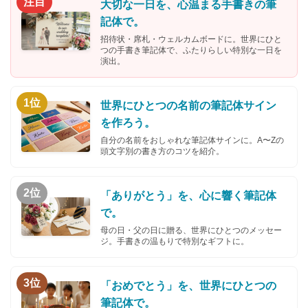
注目
大切な一日を、心温まる手書きの筆
記体で。
招待状・席札・ウェルカムボードに。世界にひと
つの手書き筆記体で、ふたりらしい特別な一日を
演出。
1位
世界にひとつの名前の筆記体サイン
を作ろう。
自分の名前をおしゃれな筆記体サインに。A〜Zの
頭文字別の書き方のコツを紹介。
2位
「ありがとう」を、心に響く筆記体
で。
母の日・父の日に贈る、世界にひとつのメッセー
ジ。手書きの温もりで特別なギフトに。
3位
「おめでとう」を、世界にひとつの
筆記体で。