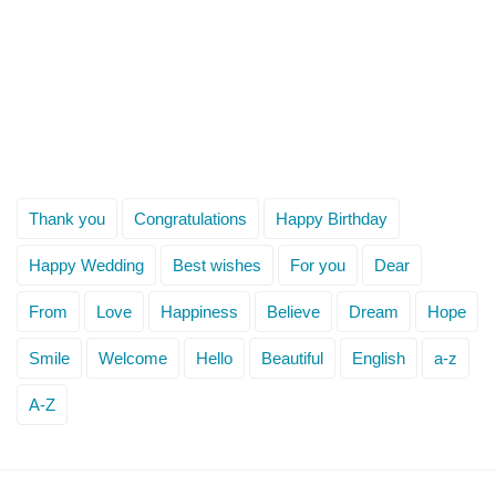
Thank you
Congratulations
Happy Birthday
Happy Wedding
Best wishes
For you
Dear
From
Love
Happiness
Believe
Dream
Hope
Smile
Welcome
Hello
Beautiful
English
a-z
A-Z