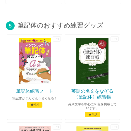
筆記体のおすすめ練習グッズ
5
筆記体練習ノート
英語の名文をなぞる
〈筆記体〉練習帳
筆記体がぐんぐんうまくなる！
英米文学を中心に60点を掲載して
★4.4
います。
★4.0