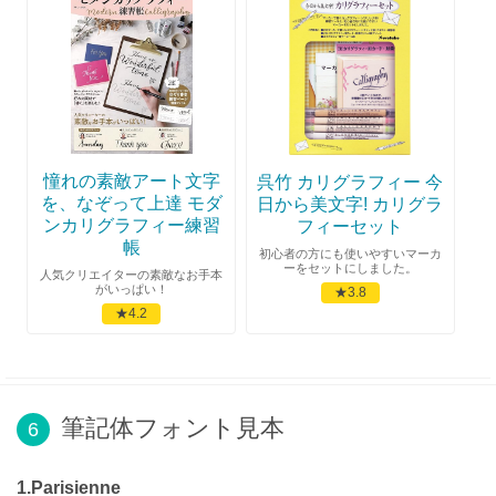
憧れの素敵アート文字
呉竹 カリグラフィー 今
を、なぞって上達 モダ
日から美文字! カリグラ
ンカリグラフィー練習
フィーセット
帳
初心者の方にも使いやすいマーカ
ーをセットにしました。
人気クリエイターの素敵なお手本
がいっぱい！
★3.8
★4.2
筆記体フォント見本
6
1.Parisienne