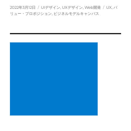
投
カ
タ
2022年3月12日
UIデザイン
,
UXデザイン
,
Web開発
UX
,
バ
稿
テ
グ
リュー・プロポジション
,
ビジネルモデルキャンバス
日:
ゴ
リ
ー