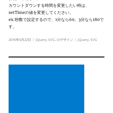
カウントダウンする時間を変更したい時は、
setTimeの値を変更してください。
ex:秒数で設定するので、1分なら60。3分なら180で
す。
投
カ
タ
2016年5月22日
jQuery
,
SVG
,
UIデザイン
jQuery
,
SVG
稿
テ
グ
日:
ゴ
リ
ー