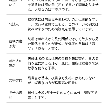
いて
を送る側は
濃い墨（黒）で書いて問題ありませ
ん
。大切なのは丁寧さです。
挨拶状には
句読点を使わない
のが伝統的なマナ
句読点
ー。改行や空白で区切る。このページの例文は
読みやすさのため句読点を使用しています。
続柄は
差出人から見た関係
ではなく
故人から見
続柄の書
た関係
を書くのが正式。配偶者の父母は「義
き方
父」「義母」と書く。
夫婦連名の場合は
夫の名前を先
に書き、妻の名
差出人の
前を左に添える形が一般的。住所は縦書きで漢
連名
数字を使うと丁寧。
縦書き
が基本。横書きも失礼にはあたらない
文字方向
が、縦書きの方が格調高い印象に。
年号の表
日付は
令和○年十一月
のように元号・漢数字で
記
書くと丁寧。