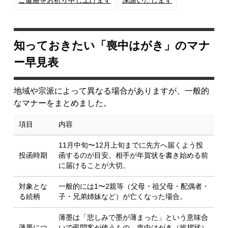
ご健勝をお祈り申し上げます
深謝いたします
知っておきたい「喪中はがき」のマナ
ー早見表
地域や宗派によって異なる場合がありますが、一般的
なマナーをまとめました。
項目
内容
11月中旬〜12月上旬
までに先方へ届くよう投
投函時期
函するのが目安。相手が年賀状を書き始める前
に届けることが大切。
対象とな
一般的には
1〜2親等
（父母・祖父母・配偶者・
る続柄
子・兄弟姉妹など）が亡くなった場合。
薄墨は「悲しみで墨が薄まった」という意味合
薄墨につ
いで弔問客が使うもの。喪中はがき（挨拶状）