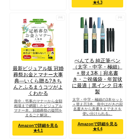
★4.3
ぺんてる 純正筆ペン
（太字・中字・極細）
最新ビジュアル版 冠婚
+ 替え3本｜宛名書
葬祭お金とマナー大事
き・ご祝儀袋・年賀状
典―いくら贈る?きち
に最適｜黒インク 日本
んとふるまうコツがよ
製
くわかる
太字・中字・極細の3本セット
喪中・弔事のマナーから金額
＋替え芯3本。喪中はがきの宛
相場まで網羅したビジュアル
名書きから表書きまで太さを
マナー本。冠婚葬祭の疑問を
使い分けられる。
まるごと解決。
Amazonで詳細を見る
Amazonで詳細を見る
★4.4
★4.1