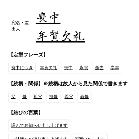
喪中
宛名・差
出人
年賀欠礼
【定型フレーズ】
喪中につき
年賀欠礼
喪中
永眠
逝去
享年
【続柄・関係】
※続柄は故人から見た関係で書きます
父
母
祖父
祖母
義父
義母
【結びの言葉】
謹んでお知らせ申し上げます