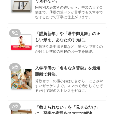
う迷わない。
宗教別の表書きの違いから、中袋の大字金
額まで。薄墨の筆ペンが苦手でもスマホで
なぞるだけで丁寧に仕上がります。
5位
「謹賀新年」や「暑中御見舞」の正
しい形を、あなたの手元に。
年賀状や暑中御見舞など、筆ペンで書くの
が難しい季節の挨拶のお手本を解説。
6位
入学準備の「名もなき苦労」を最短
距離で解決。
算数セットの極小おはじきから、にじみや
すいゼッケンまで。スマホで透かしてなぞ
るだけで記名ストレスをゼロに。
7位
「教えられない」を「見せるだけ」
に。習字の宿題をスマホで解決。