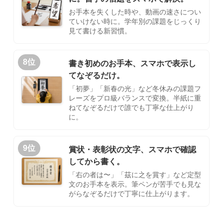
お手本を失くした時や、動画の速さについ
ていけない時に。学年別の課題をじっくり
見て書ける新習慣。
8位
書き初めのお手本、スマホで表示し
てなぞるだけ。
「初夢」「新春の光」など冬休みの課題フ
レーズをプロ級バランスで変換。半紙に重
ねてなぞるだけで誰でも丁寧な仕上がり
に。
9位
賞状・表彰状の文字、スマホで確認
してから書く。
「右の者は〜」「茲に之を賞す」など定型
文のお手本を表示。筆ペンが苦手でも見な
がらなぞるだけで丁寧に仕上がります。