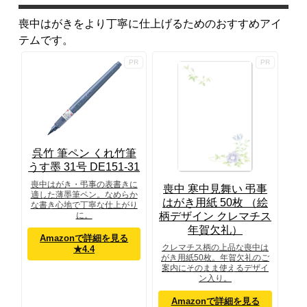
喪中はがきをより丁寧に仕上げるためのおすすめアイ
テムです。
呉竹 筆ペン くれ竹筆
うす墨 31号 DE151-31
喪中はがき・弔事の表書きに
喪中 寒中見舞い 弔事
適した薄墨筆ペン。なめらか
はがき用紙 50枚 （絵
な書き心地で丁寧な仕上がり
柄デザイン クレマチス
に。
年賀欠礼）
Amazonで詳細を見る
クレマチス柄の上品な喪中は
★4.4
がき用紙50枚。年賀欠礼のご
案内にそのまま使えるデザイ
ン入り。
Amazonで詳細を見る