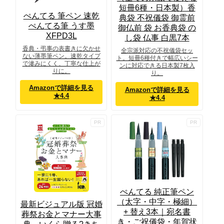
短冊6種・日本製）香
ぺんてる 筆ペン 速乾
典袋 不祝儀袋 御霊前
ぺんてる筆 うす墨
御仏前 袋 お香典袋 の
XFPD3L
し袋 仏事 白黒7本
香典・弔事の表書きに欠かせ
全宗派対応の不祝儀袋セッ
ない薄墨筆ペン。速乾タイプ
ト。短冊6種付きで幅広いシー
で滲みにくく、丁寧な仕上が
ンに対応できる日本製7枚入
りに。
り。
Amazonで詳細を見る
Amazonで詳細を見る
★4.4
★4.4
ぺんてる 純正筆ペン
（太字・中字・極細）
最新ビジュアル版 冠婚
+ 替え3本｜宛名書
葬祭お金とマナー大事
き・ご祝儀袋・年賀状