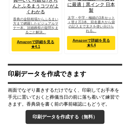
典―いくら贈る?きち
に最適｜黒インク 日本
んとふるまうコツがよ
製
くわかる
太字・中字・極細の3本セット
香典の金額相場からふるまい
＋替え芯3本。宛名書きから袋
方まで網羅したビジュアルマ
の記入まで太さを使い分けら
ナー本。冠婚葬祭の疑問をま
れる。
るごと解決。
Amazonで詳細を見る
Amazonで詳細を見る
★4.4
★4.1
印刷データを作成できます
画面でなぞり書きするだけでなく、印刷してお手本を
手元に置いておくと葬儀当日の前に落ち着いて練習で
きます。香典袋を書く前の事前確認にもどうぞ。
印刷データを作成する（無料）