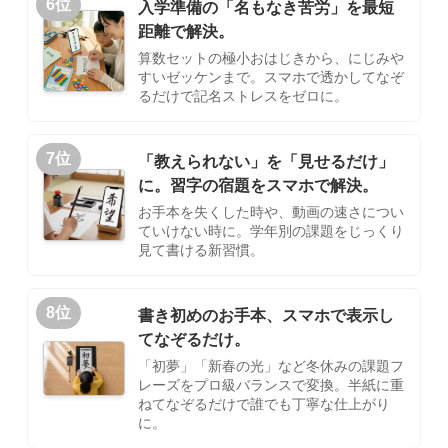
6位
入学準備の「名もなき苦労」を最短
距離で解決。
算数セットの極小おはじきから、にじみや
すいゼッケンまで。スマホで透かしてなぞ
るだけで記名ストレスをゼロに。
7位
「教えられない」を「見せるだけ」
に。習字の宿題をスマホで解決。
お手本を失くした時や、動画の速さについ
ていけない時に。学年別の課題をじっくり
見て書ける新習慣。
8位
書き初めのお手本、スマホで表示し
てなぞるだけ。
「初夢」「新春の光」など冬休みの課題フ
レーズをプロ級バランスで変換。半紙に重
ねてなぞるだけで誰でも丁寧な仕上がり
に。