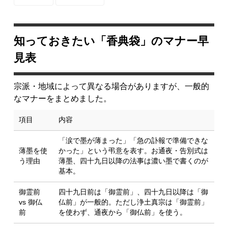
知っておきたい「香典袋」のマナー早
見表
宗派・地域によって異なる場合がありますが、一般的
なマナーをまとめました。
項目
内容
「涙で墨が薄まった」「急の訃報で準備できな
薄墨を使
かった」という弔意を表す。お通夜・告別式は
う理由
薄墨
、四十九日以降の法事は
濃い墨
で書くのが
基本。
御霊前
四十九日前は「御霊前」、四十九日以降は「御
vs 御仏
仏前」が一般的。ただし
浄土真宗は「御霊前」
前
を使わず
、通夜から「御仏前」を使う。