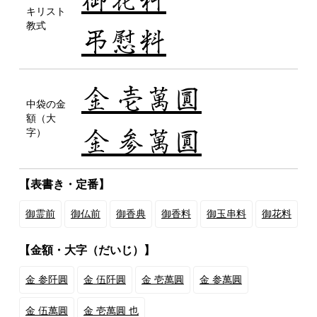
キリスト
教式
弔慰料
金 壱萬圓
中袋の金
額（大
金 参萬圓
字）
【表書き・定番】
御霊前
御仏前
御香典
御香料
御玉串料
御花料
【金額・大字（だいじ）】
金 参阡圓
金 伍阡圓
金 壱萬圓
金 参萬圓
金 伍萬圓
金 壱萬圓 也