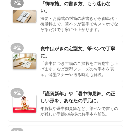
2位
「御布施」の書き方、もう迷わな
い。
法要・お葬式の封筒の表書きから御車代・
御膳料まで。筆ペンが苦手でもスマホでな
ぞるだけで丁寧に仕上がります。
4位
喪中はがきの定型文、筆ペンで丁寧
に。
「喪中につき年頭のご挨拶をご遠慮申し上
げます」など定型フレーズのお手本を表
示。薄墨マナーや送る時期も解説。
5位
「謹賀新年」や「暑中御見舞」の正
しい形を、あなたの手元に。
年賀状や暑中御見舞など、筆ペンで書くの
が難しい季節の挨拶のお手本を解説。