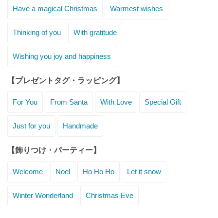
Have a magical Christmas
Warmest wishes
Thinking of you
With gratitude
Wishing you joy and happiness
【プレゼントタグ・ラッピング】
For You
From Santa
With Love
Special Gift
Just for you
Handmade
【飾りつけ・パーティー】
Welcome
Noel
Ho Ho Ho
Let it snow
Winter Wonderland
Christmas Eve