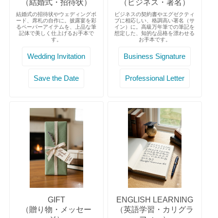
（結婚式・招待状）
（ビジネス・署名）
結婚式の招待状やウェディングボ
ビジネスの契約書やエグゼクティ
ード、席札の自作に。披露宴を彩
ブに相応しい、格調高い署名（サ
るペーパーアイテムを、上品な筆
イン）に。高級万年筆での筆記を
記体で美しく仕上げるお手本で
想定した、知的な品格を漂わせる
す。
お手本です。
Wedding Invitation
Business Signature
Save the Date
Professional Letter
GIFT
ENGLISH LEARNING
（贈り物・メッセー
（英語学習・カリグラ