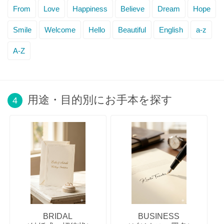
From
Love
Happiness
Believe
Dream
Hope
Smile
Welcome
Hello
Beautiful
English
a-z
A-Z
用途・目的別にお手本を探す
4
BRIDAL
BUSINESS