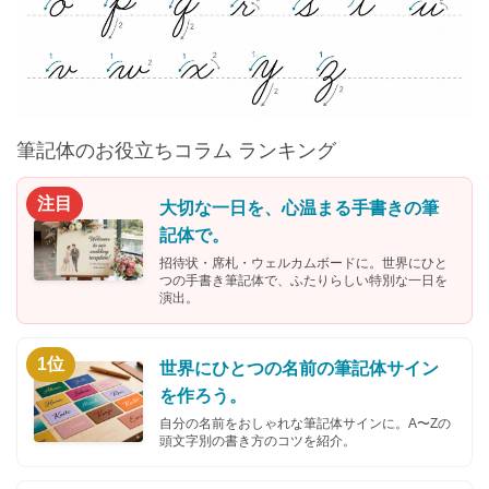
筆記体のお役立ちコラム ランキング
注目
大切な一日を、心温まる手書きの筆
記体で。
招待状・席札・ウェルカムボードに。世界にひと
つの手書き筆記体で、ふたりらしい特別な一日を
演出。
1位
世界にひとつの名前の筆記体サイン
を作ろう。
自分の名前をおしゃれな筆記体サインに。A〜Zの
頭文字別の書き方のコツを紹介。