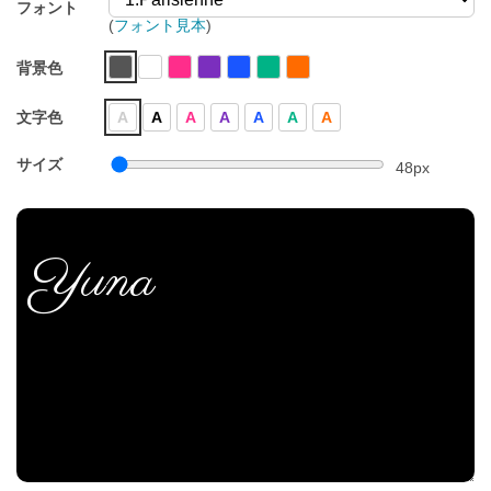
フォント
(
フォント見本
)
背景色
文字色
A
A
A
A
A
A
A
サイズ
48
px