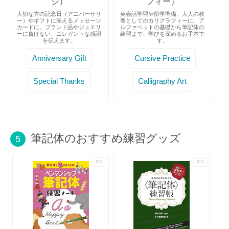
ジ）
フィー）
大切な方の記念日（アニバーサリ
英会話学習や留学準備、大人の教
ー）やギフトに添えるメッセージ
養としてのカリグラフィーに。ア
カードに。ブランド品やジュエリ
ルファベットの基礎から筆記体の
ーに負けない、エレガントな感謝
練習まで、学びを深めるお手本で
を伝えます。
す。
Anniversary Gift
Cursive Practice
Special Thanks
Calligraphy Art
筆記体のおすすめ練習グッズ
5