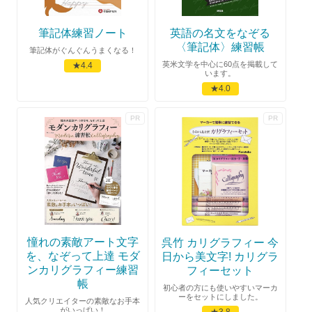
筆記体練習ノート
英語の名文をなぞる
〈筆記体〉練習帳
筆記体がぐんぐんうまくなる！
英米文学を中心に60点を掲載して
★4.4
います。
★4.0
憧れの素敵アート文字
呉竹 カリグラフィー 今
を、なぞって上達 モダ
日から美文字! カリグラ
ンカリグラフィー練習
フィーセット
帳
初心者の方にも使いやすいマーカ
ーをセットにしました。
人気クリエイターの素敵なお手本
がいっぱい！
★3.8