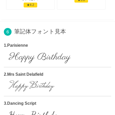
★4.2
筆記体フォント見本
6
1.Parisienne
Happy Birthday
2.Mrs Saint Delafield
Happy Birthday
3.Dancing Script