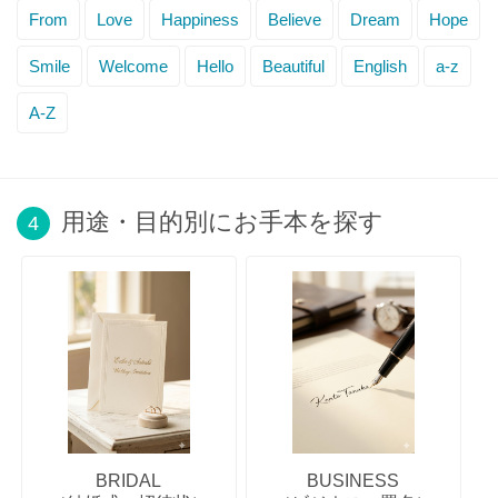
From
Love
Happiness
Believe
Dream
Hope
Smile
Welcome
Hello
Beautiful
English
a-z
A-Z
用途・目的別にお手本を探す
4
BRIDAL
BUSINESS