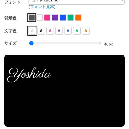
フォント
(
フォント見本
)
背景色
文字色
A
A
A
A
A
A
A
サイズ
48
px