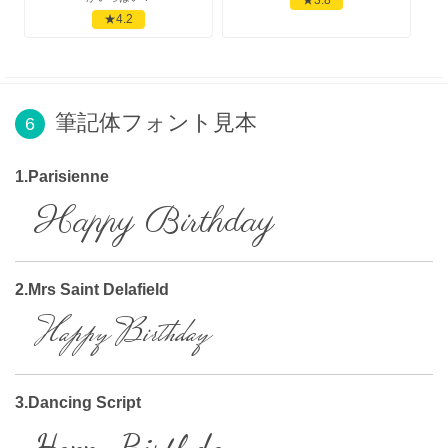
★4.2
筆記体フォント見本
6
1.Parisienne
Happy Birthday
2.Mrs Saint Delafield
Happy Birthday
3.Dancing Script