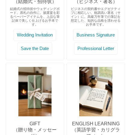
（結婚式・招待状）
（ビジネス・署名）
結婚式の招待状やウェディングボ
ビジネスの契約書やエグゼクティ
ード、席札の自作に。披露宴を彩
ブに相応しい、格調高い署名（サ
るペーパーアイテムを、上品な筆
イン）に。高級万年筆での筆記を
記体で美しく仕上げるお手本で
想定した、知的な品格を漂わせる
す。
お手本です。
Wedding Invitation
Business Signature
Save the Date
Professional Letter
GIFT
ENGLISH LEARNING
（贈り物・メッセー
（英語学習・カリグラ