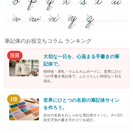
筆記体のお役立ちコラム ランキング
注目
大切な一日を、心温まる手書きの筆
記体で。
招待状・席札・ウェルカムボードに。世界にひと
つの手書き筆記体で、ふたりらしい特別な一日を
演出。
1位
世界にひとつの名前の筆記体サイン
を作ろう。
自分の名前をおしゃれな筆記体サインに。A〜Zの
頭文字別の書き方のコツを紹介。