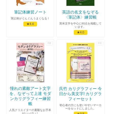
筆記体練習ノート
英語の名文をなぞる
〈筆記体〉練習帳
筆記体がぐんぐんうまくなる！
英米文学を中心に60点を掲載して
★4.4
います。
★4.0
憧れの素敵アート文字
呉竹 カリグラフィー 今
を、なぞって上達 モダ
日から美文字! カリグラ
ンカリグラフィー練習
フィーセット
帳
初心者の方にも使いやすいマーカ
ーをセットにしました。
人気クリエイターの素敵なお手本
がいっぱい！
★3.8