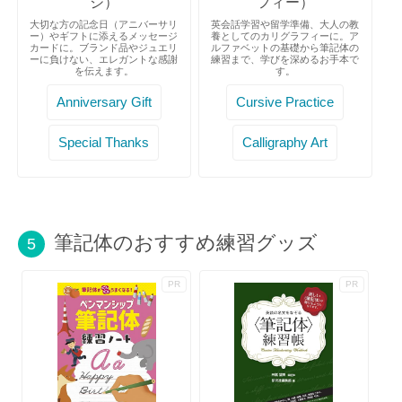
ジ）
フィー）
大切な方の記念日（アニバーサリ
英会話学習や留学準備、大人の教
ー）やギフトに添えるメッセージ
養としてのカリグラフィーに。ア
カードに。ブランド品やジュエリ
ルファベットの基礎から筆記体の
ーに負けない、エレガントな感謝
練習まで、学びを深めるお手本で
を伝えます。
す。
Anniversary Gift
Cursive Practice
Special Thanks
Calligraphy Art
筆記体のおすすめ練習グッズ
5