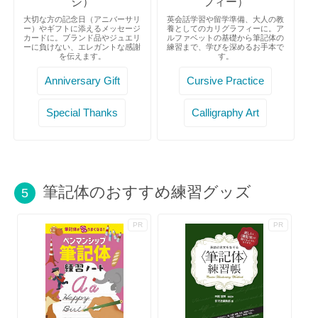
ジ）
フィー）
大切な方の記念日（アニバーサリ
英会話学習や留学準備、大人の教
ー）やギフトに添えるメッセージ
養としてのカリグラフィーに。ア
カードに。ブランド品やジュエリ
ルファベットの基礎から筆記体の
ーに負けない、エレガントな感謝
練習まで、学びを深めるお手本で
を伝えます。
す。
Anniversary Gift
Cursive Practice
Special Thanks
Calligraphy Art
筆記体のおすすめ練習グッズ
5