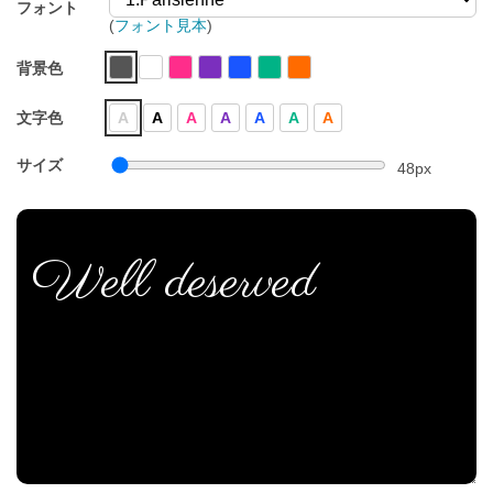
フォント
(
フォント見本
)
背景色
文字色
A
A
A
A
A
A
A
サイズ
48
px