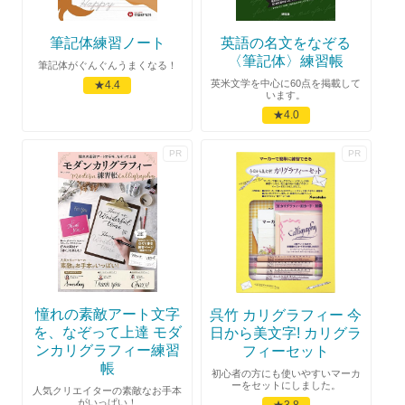
筆記体練習ノート
英語の名文をなぞる
〈筆記体〉練習帳
筆記体がぐんぐんうまくなる！
英米文学を中心に60点を掲載して
★4.4
います。
★4.0
憧れの素敵アート文字
呉竹 カリグラフィー 今
を、なぞって上達 モダ
日から美文字! カリグラ
ンカリグラフィー練習
フィーセット
帳
初心者の方にも使いやすいマーカ
ーをセットにしました。
人気クリエイターの素敵なお手本
がいっぱい！
★3.8