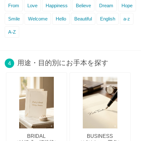
From
Love
Happiness
Believe
Dream
Hope
Smile
Welcome
Hello
Beautiful
English
a-z
A-Z
用途・目的別にお手本を探す
4
BRIDAL
BUSINESS