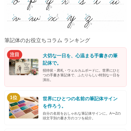
筆記体のお役立ちコラム ランキング
注目
大切な一日を、心温まる手書きの筆
記体で。
招待状・席札・ウェルカムボードに。世界にひと
つの手書き筆記体で、ふたりらしい特別な一日を
演出。
1位
世界にひとつの名前の筆記体サイン
を作ろう。
自分の名前をおしゃれな筆記体サインに。A〜Zの
頭文字別の書き方のコツを紹介。