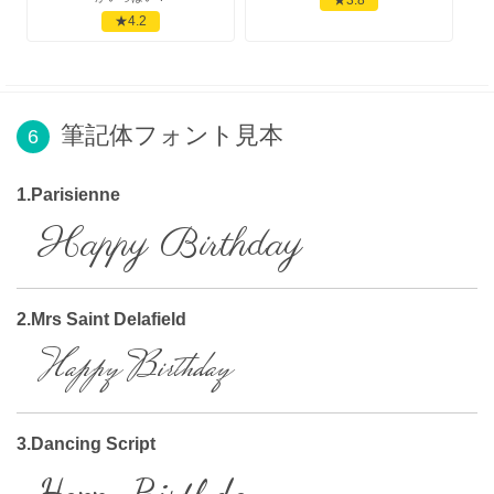
★4.2
筆記体フォント見本
6
1.Parisienne
Happy Birthday
2.Mrs Saint Delafield
Happy Birthday
3.Dancing Script