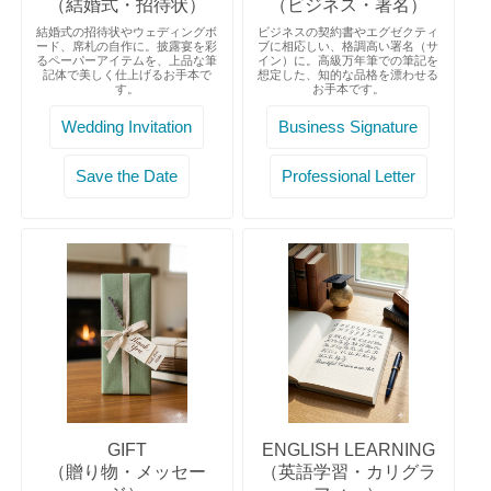
（結婚式・招待状）
（ビジネス・署名）
結婚式の招待状やウェディングボ
ビジネスの契約書やエグゼクティ
ード、席札の自作に。披露宴を彩
ブに相応しい、格調高い署名（サ
るペーパーアイテムを、上品な筆
イン）に。高級万年筆での筆記を
記体で美しく仕上げるお手本で
想定した、知的な品格を漂わせる
す。
お手本です。
Wedding Invitation
Business Signature
Save the Date
Professional Letter
GIFT
ENGLISH LEARNING
（贈り物・メッセー
（英語学習・カリグラ