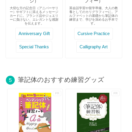
ジ）
フィー）
大切な方の記念日（アニバーサリ
英会話学習や留学準備、大人の教
ー）やギフトに添えるメッセージ
養としてのカリグラフィーに。ア
カードに。ブランド品やジュエリ
ルファベットの基礎から筆記体の
ーに負けない、エレガントな感謝
練習まで、学びを深めるお手本で
を伝えます。
す。
Anniversary Gift
Cursive Practice
Special Thanks
Calligraphy Art
筆記体のおすすめ練習グッズ
5