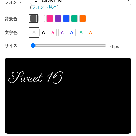
フォント
(
フォント見本
)
背景色
文字色
A
A
A
A
A
A
A
サイズ
48
px