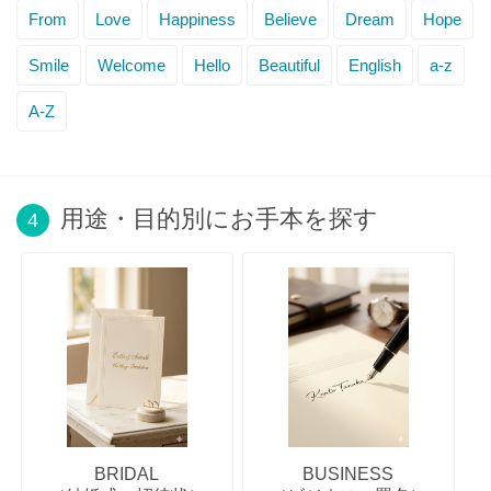
From
Love
Happiness
Believe
Dream
Hope
Smile
Welcome
Hello
Beautiful
English
a-z
A-Z
用途・目的別にお手本を探す
4
BRIDAL
BUSINESS