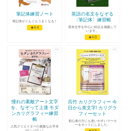
筆記体練習ノート
英語の名文をなぞる
〈筆記体〉練習帳
筆記体がぐんぐんうまくなる！
英米文学を中心に60点を掲載して
★4.4
います。
★4.0
憧れの素敵アート文字
呉竹 カリグラフィー 今
を、なぞって上達 モダ
日から美文字! カリグラ
ンカリグラフィー練習
フィーセット
帳
初心者の方にも使いやすいマーカ
ーをセットにしました。
人気クリエイターの素敵なお手本
がいっぱい！
★3.8