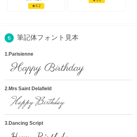
★4.2
筆記体フォント見本
6
1.Parisienne
Happy Birthday
2.Mrs Saint Delafield
Happy Birthday
3.Dancing Script