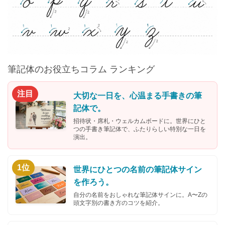
筆記体のお役立ちコラム ランキング
注目
大切な一日を、心温まる手書きの筆
記体で。
招待状・席札・ウェルカムボードに。世界にひと
つの手書き筆記体で、ふたりらしい特別な一日を
演出。
1位
世界にひとつの名前の筆記体サイン
を作ろう。
自分の名前をおしゃれな筆記体サインに。A〜Zの
頭文字別の書き方のコツを紹介。