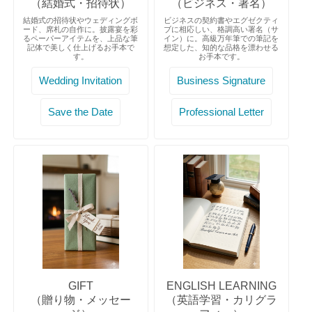
（結婚式・招待状）
（ビジネス・署名）
結婚式の招待状やウェディングボ
ビジネスの契約書やエグゼクティ
ード、席札の自作に。披露宴を彩
ブに相応しい、格調高い署名（サ
るペーパーアイテムを、上品な筆
イン）に。高級万年筆での筆記を
記体で美しく仕上げるお手本で
想定した、知的な品格を漂わせる
す。
お手本です。
Wedding Invitation
Business Signature
Save the Date
Professional Letter
GIFT
ENGLISH LEARNING
（贈り物・メッセー
（英語学習・カリグラ