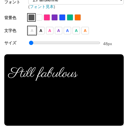
フォント
(
フォント見本
)
背景色
文字色
A
A
A
A
A
A
A
サイズ
48
px