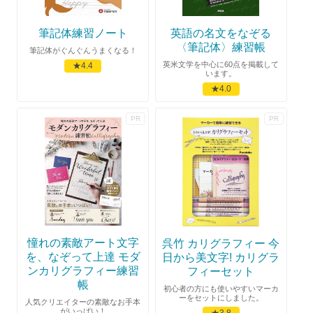
筆記体練習ノート
英語の名文をなぞる
〈筆記体〉練習帳
筆記体がぐんぐんうまくなる！
英米文学を中心に60点を掲載して
★4.4
います。
★4.0
憧れの素敵アート文字
呉竹 カリグラフィー 今
を、なぞって上達 モダ
日から美文字! カリグラ
ンカリグラフィー練習
フィーセット
帳
初心者の方にも使いやすいマーカ
ーをセットにしました。
人気クリエイターの素敵なお手本
がいっぱい！
★3.8