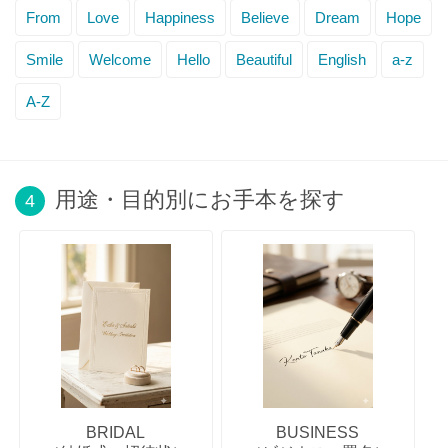
From
Love
Happiness
Believe
Dream
Hope
Smile
Welcome
Hello
Beautiful
English
a-z
A-Z
用途・目的別にお手本を探す
4
BRIDAL
BUSINESS