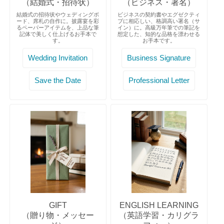
（結婚式・招待状）
（ビジネス・署名）
結婚式の招待状やウェディングボ
ビジネスの契約書やエグゼクティ
ード、席札の自作に。披露宴を彩
ブに相応しい、格調高い署名（サ
るペーパーアイテムを、上品な筆
イン）に。高級万年筆での筆記を
記体で美しく仕上げるお手本で
想定した、知的な品格を漂わせる
す。
お手本です。
Wedding Invitation
Business Signature
Save the Date
Professional Letter
GIFT
ENGLISH LEARNING
（贈り物・メッセー
（英語学習・カリグラ