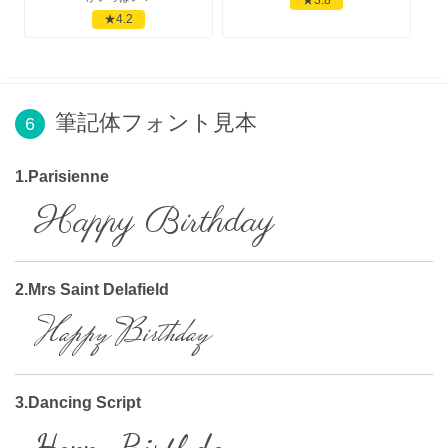
★4.2
筆記体フォント見本
6
1.Parisienne
Happy Birthday
2.Mrs Saint Delafield
Happy Birthday
3.Dancing Script