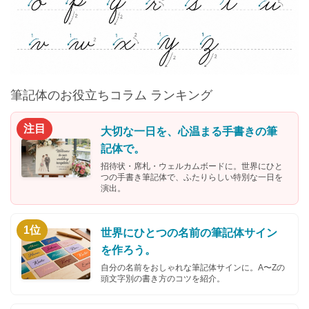
筆記体のお役立ちコラム ランキング
注目
大切な一日を、心温まる手書きの筆
記体で。
招待状・席札・ウェルカムボードに。世界にひと
つの手書き筆記体で、ふたりらしい特別な一日を
演出。
1位
世界にひとつの名前の筆記体サイン
を作ろう。
自分の名前をおしゃれな筆記体サインに。A〜Zの
頭文字別の書き方のコツを紹介。