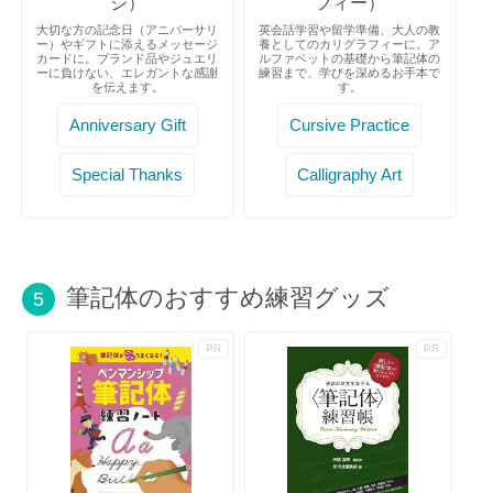
ジ）
フィー）
大切な方の記念日（アニバーサリ
英会話学習や留学準備、大人の教
ー）やギフトに添えるメッセージ
養としてのカリグラフィーに。ア
カードに。ブランド品やジュエリ
ルファベットの基礎から筆記体の
ーに負けない、エレガントな感謝
練習まで、学びを深めるお手本で
を伝えます。
す。
Anniversary Gift
Cursive Practice
Special Thanks
Calligraphy Art
筆記体のおすすめ練習グッズ
5