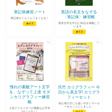
筆記体練習ノート
英語の名文をなぞる
〈筆記体〉練習帳
筆記体がぐんぐんうまくなる！
英米文学を中心に60点を掲載して
★4.4
います。
★4.0
憧れの素敵アート文字
呉竹 カリグラフィー 今
を、なぞって上達 モダ
日から美文字! カリグラ
ンカリグラフィー練習
フィーセット
帳
初心者の方にも使いやすいマーカ
ーをセットにしました。
人気クリエイターの素敵なお手本
がいっぱい！
★3.8