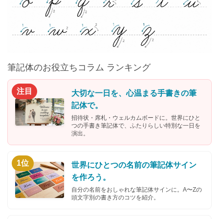
筆記体のお役立ちコラム ランキング
注目
大切な一日を、心温まる手書きの筆
記体で。
招待状・席札・ウェルカムボードに。世界にひと
つの手書き筆記体で、ふたりらしい特別な一日を
演出。
1位
世界にひとつの名前の筆記体サイン
を作ろう。
自分の名前をおしゃれな筆記体サインに。A〜Zの
頭文字別の書き方のコツを紹介。