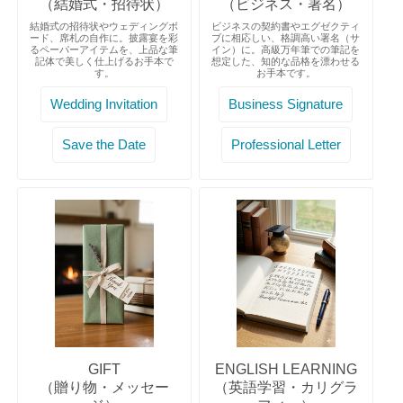
（結婚式・招待状）
（ビジネス・署名）
結婚式の招待状やウェディングボ
ビジネスの契約書やエグゼクティ
ード、席札の自作に。披露宴を彩
ブに相応しい、格調高い署名（サ
るペーパーアイテムを、上品な筆
イン）に。高級万年筆での筆記を
記体で美しく仕上げるお手本で
想定した、知的な品格を漂わせる
す。
お手本です。
Wedding Invitation
Business Signature
Save the Date
Professional Letter
GIFT
ENGLISH LEARNING
（贈り物・メッセー
（英語学習・カリグラ