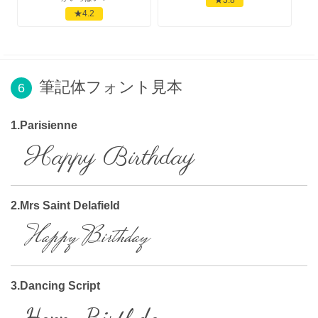
★4.2
筆記体フォント見本
6
1.Parisienne
Happy Birthday
2.Mrs Saint Delafield
Happy Birthday
3.Dancing Script