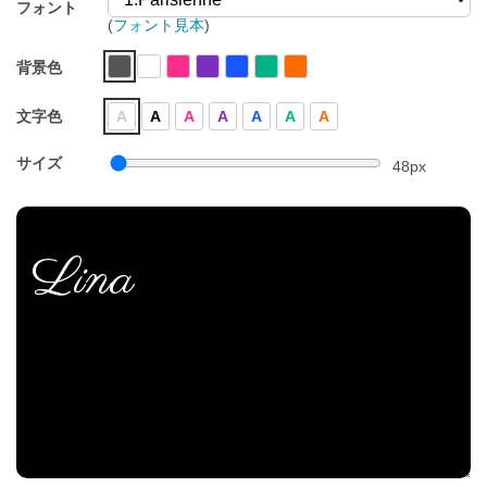
フォント
(
フォント見本
)
背景色
文字色
A
A
A
A
A
A
A
サイズ
48
px