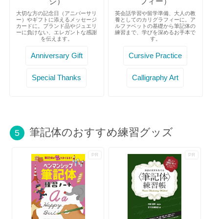
ジ）
フィー）
大切な方の記念日（アニバーサリ
英会話学習や留学準備、大人の教
ー）やギフトに添えるメッセージ
養としてのカリグラフィーに。ア
カードに。ブランド品やジュエリ
ルファベットの基礎から筆記体の
ーに負けない、エレガントな感謝
練習まで、学びを深めるお手本で
を伝えます。
す。
Anniversary Gift
Cursive Practice
Special Thanks
Calligraphy Art
筆記体のおすすめ練習グッズ
5