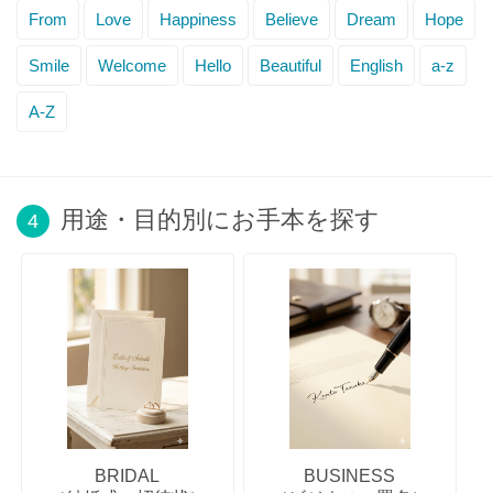
From
Love
Happiness
Believe
Dream
Hope
Smile
Welcome
Hello
Beautiful
English
a-z
A-Z
用途・目的別にお手本を探す
4
BRIDAL
BUSINESS