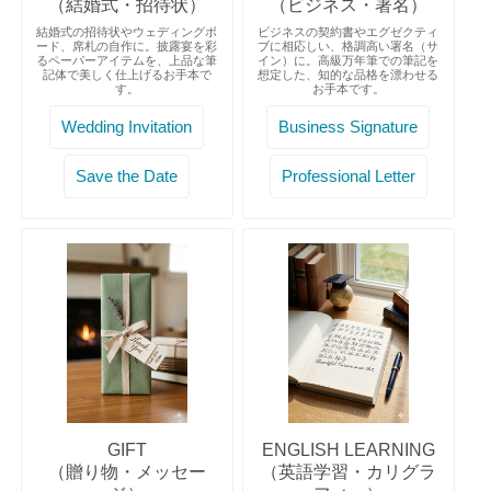
（結婚式・招待状）
（ビジネス・署名）
結婚式の招待状やウェディングボ
ビジネスの契約書やエグゼクティ
ード、席札の自作に。披露宴を彩
ブに相応しい、格調高い署名（サ
るペーパーアイテムを、上品な筆
イン）に。高級万年筆での筆記を
記体で美しく仕上げるお手本で
想定した、知的な品格を漂わせる
す。
お手本です。
Wedding Invitation
Business Signature
Save the Date
Professional Letter
GIFT
ENGLISH LEARNING
（贈り物・メッセー
（英語学習・カリグラ