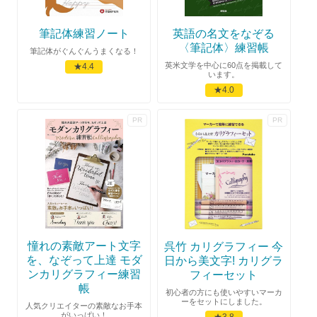
筆記体練習ノート
英語の名文をなぞる
〈筆記体〉練習帳
筆記体がぐんぐんうまくなる！
英米文学を中心に60点を掲載して
★4.4
います。
★4.0
憧れの素敵アート文字
呉竹 カリグラフィー 今
を、なぞって上達 モダ
日から美文字! カリグラ
ンカリグラフィー練習
フィーセット
帳
初心者の方にも使いやすいマーカ
ーをセットにしました。
人気クリエイターの素敵なお手本
がいっぱい！
★3.8