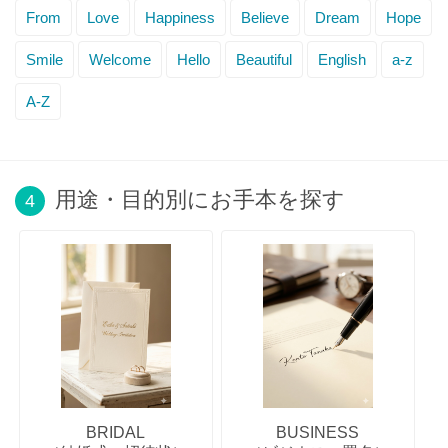
From
Love
Happiness
Believe
Dream
Hope
Smile
Welcome
Hello
Beautiful
English
a-z
A-Z
用途・目的別にお手本を探す
4
BRIDAL
BUSINESS