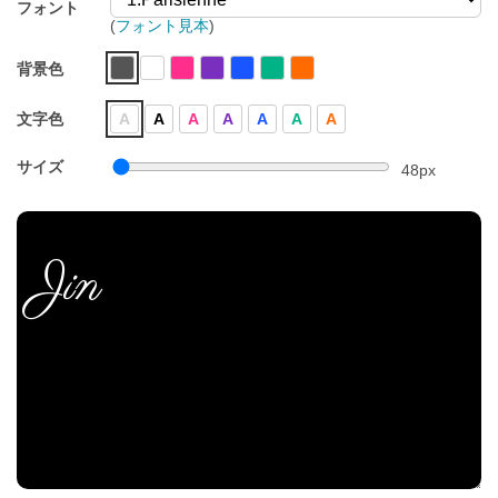
フォント
(
フォント見本
)
背景色
文字色
A
A
A
A
A
A
A
サイズ
48
px