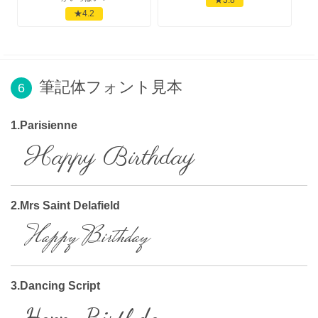
★4.2
筆記体フォント見本
6
1.Parisienne
Happy Birthday
2.Mrs Saint Delafield
Happy Birthday
3.Dancing Script