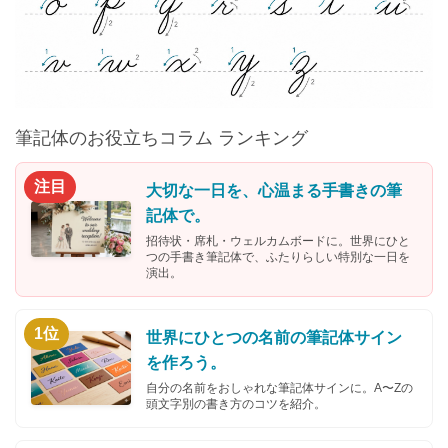
筆記体のお役立ちコラム ランキング
注目
大切な一日を、心温まる手書きの筆
記体で。
招待状・席札・ウェルカムボードに。世界にひと
つの手書き筆記体で、ふたりらしい特別な一日を
演出。
1位
世界にひとつの名前の筆記体サイン
を作ろう。
自分の名前をおしゃれな筆記体サインに。A〜Zの
頭文字別の書き方のコツを紹介。