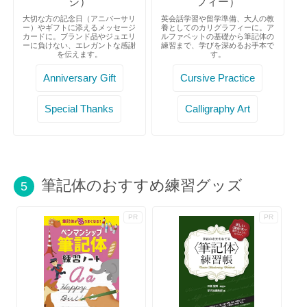
ジ）
フィー）
大切な方の記念日（アニバーサリ
英会話学習や留学準備、大人の教
ー）やギフトに添えるメッセージ
養としてのカリグラフィーに。ア
カードに。ブランド品やジュエリ
ルファベットの基礎から筆記体の
ーに負けない、エレガントな感謝
練習まで、学びを深めるお手本で
を伝えます。
す。
Anniversary Gift
Cursive Practice
Special Thanks
Calligraphy Art
筆記体のおすすめ練習グッズ
5