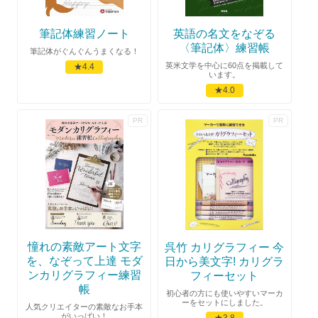
筆記体練習ノート
英語の名文をなぞる
〈筆記体〉練習帳
筆記体がぐんぐんうまくなる！
英米文学を中心に60点を掲載して
★4.4
います。
★4.0
憧れの素敵アート文字
呉竹 カリグラフィー 今
を、なぞって上達 モダ
日から美文字! カリグラ
ンカリグラフィー練習
フィーセット
帳
初心者の方にも使いやすいマーカ
ーをセットにしました。
人気クリエイターの素敵なお手本
がいっぱい！
★3.8