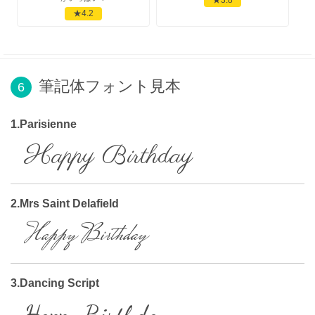
★4.2
筆記体フォント見本
6
1.Parisienne
Happy Birthday
2.Mrs Saint Delafield
Happy Birthday
3.Dancing Script