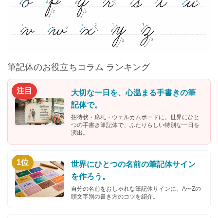
筆記体のお役立ちコラム ランキング
注目
大切な一日を、心温まる手書きの筆
記体で。
招待状・席札・ウェルカムボードに。世界にひと
つの手書き筆記体で、ふたりらしい特別な一日を
演出。
1位
世界にひとつの名前の筆記体サイン
を作ろう。
自分の名前をおしゃれな筆記体サインに。A〜Zの
頭文字別の書き方のコツを紹介。