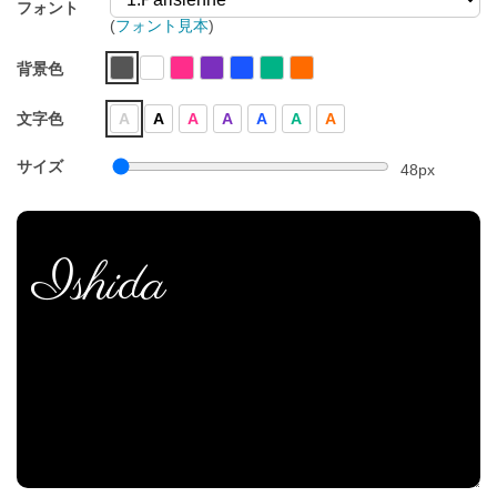
フォント
(
フォント見本
)
背景色
文字色
A
A
A
A
A
A
A
サイズ
48
px