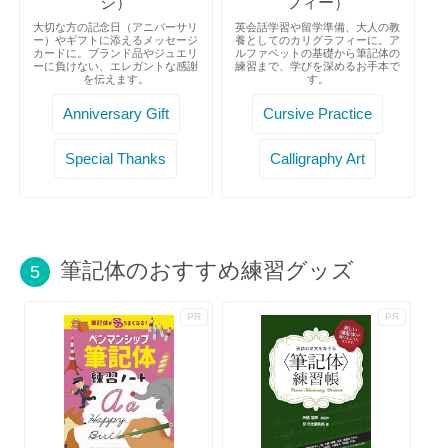
ジ）
フィー）
大切な方の記念日（アニバーサリ
英会話学習や留学準備、大人の教
ー）やギフトに添えるメッセージ
養としてのカリグラフィーに。ア
カードに。ブランド品やジュエリ
ルファベットの基礎から筆記体の
ーに負けない、エレガントな感謝
練習まで、学びを深めるお手本で
を伝えます。
す。
Anniversary Gift
Cursive Practice
Special Thanks
Calligraphy Art
筆記体のおすすめ練習グッズ
5