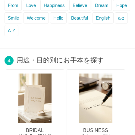
From
Love
Happiness
Believe
Dream
Hope
Smile
Welcome
Hello
Beautiful
English
a-z
A-Z
用途・目的別にお手本を探す
4
BRIDAL
BUSINESS