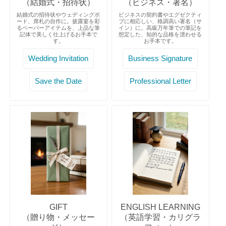
（結婚式・招待状）
（ビジネス・署名）
結婚式の招待状やウェディングボ
ビジネスの契約書やエグゼクティ
ード、席札の自作に。披露宴を彩
ブに相応しい、格調高い署名（サ
るペーパーアイテムを、上品な筆
イン）に。高級万年筆での筆記を
記体で美しく仕上げるお手本で
想定した、知的な品格を漂わせる
す。
お手本です。
Wedding Invitation
Business Signature
Save the Date
Professional Letter
GIFT
ENGLISH LEARNING
（贈り物・メッセー
（英語学習・カリグラ