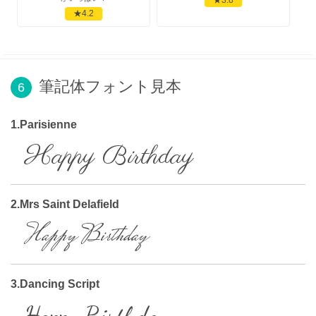
★4.2
筆記体フォント見本
6
1.Parisienne
Happy Birthday
2.Mrs Saint Delafield
Happy Birthday
3.Dancing Script