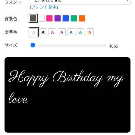
フォント
(
フォント見本
)
背景色
文字色
A
A
A
A
A
A
A
サイズ
48
px