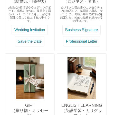
（結婚式・招待状）
（ビジネス・署名）
結婚式の招待状やウェディングボ
ビジネスの契約書やエグゼクティ
ード、席札の自作に。披露宴を彩
ブに相応しい、格調高い署名（サ
るペーパーアイテムを、上品な筆
イン）に。高級万年筆での筆記を
記体で美しく仕上げるお手本で
想定した、知的な品格を漂わせる
す。
お手本です。
Wedding Invitation
Business Signature
Save the Date
Professional Letter
GIFT
ENGLISH LEARNING
（贈り物・メッセー
（英語学習・カリグラ