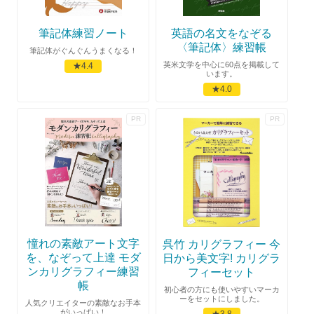
筆記体練習ノート
英語の名文をなぞる
〈筆記体〉練習帳
筆記体がぐんぐんうまくなる！
英米文学を中心に60点を掲載して
★4.4
います。
★4.0
憧れの素敵アート文字
呉竹 カリグラフィー 今
を、なぞって上達 モダ
日から美文字! カリグラ
ンカリグラフィー練習
フィーセット
帳
初心者の方にも使いやすいマーカ
ーをセットにしました。
人気クリエイターの素敵なお手本
がいっぱい！
★3.8