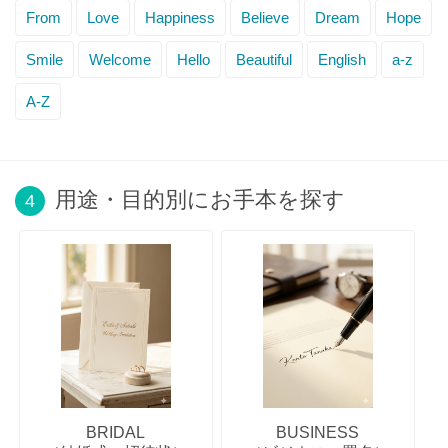
From
Love
Happiness
Believe
Dream
Hope
Smile
Welcome
Hello
Beautiful
English
a-z
A-Z
用途・目的別にお手本を探す
4
BRIDAL
BUSINESS