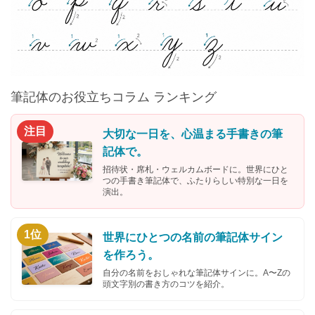
筆記体のお役立ちコラム ランキング
注目
大切な一日を、心温まる手書きの筆
記体で。
招待状・席札・ウェルカムボードに。世界にひと
つの手書き筆記体で、ふたりらしい特別な一日を
演出。
1位
世界にひとつの名前の筆記体サイン
を作ろう。
自分の名前をおしゃれな筆記体サインに。A〜Zの
頭文字別の書き方のコツを紹介。