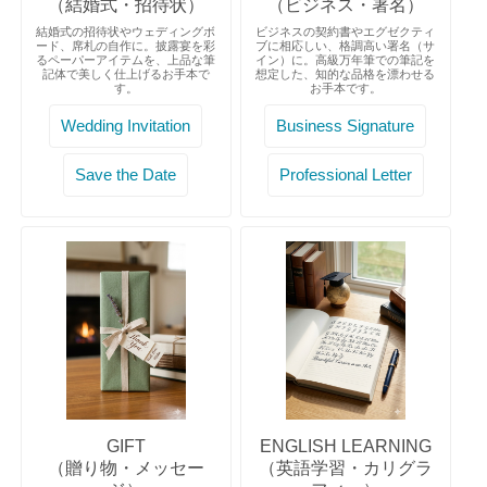
（結婚式・招待状）
（ビジネス・署名）
結婚式の招待状やウェディングボ
ビジネスの契約書やエグゼクティ
ード、席札の自作に。披露宴を彩
ブに相応しい、格調高い署名（サ
るペーパーアイテムを、上品な筆
イン）に。高級万年筆での筆記を
記体で美しく仕上げるお手本で
想定した、知的な品格を漂わせる
す。
お手本です。
Wedding Invitation
Business Signature
Save the Date
Professional Letter
GIFT
ENGLISH LEARNING
（贈り物・メッセー
（英語学習・カリグラ