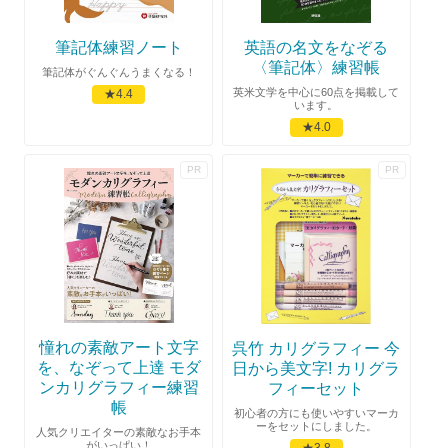
筆記体練習ノート
英語の名文をなぞる
〈筆記体〉練習帳
筆記体がぐんぐんうまくなる！
英米文学を中心に60点を掲載して
★4.4
います。
★4.0
憧れの素敵アート文字
呉竹 カリグラフィー 今
を、なぞって上達 モダ
日から美文字! カリグラ
ンカリグラフィー練習
フィーセット
帳
初心者の方にも使いやすいマーカ
ーをセットにしました。
人気クリエイターの素敵なお手本
がいっぱい！
★3.8