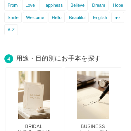
From
Love
Happiness
Believe
Dream
Hope
Smile
Welcome
Hello
Beautiful
English
a-z
A-Z
用途・目的別にお手本を探す
4
BRIDAL
BUSINESS