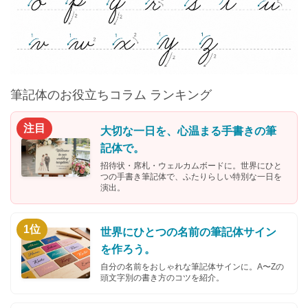
筆記体のお役立ちコラム ランキング
注目
大切な一日を、心温まる手書きの筆
記体で。
招待状・席札・ウェルカムボードに。世界にひと
つの手書き筆記体で、ふたりらしい特別な一日を
演出。
1位
世界にひとつの名前の筆記体サイン
を作ろう。
自分の名前をおしゃれな筆記体サインに。A〜Zの
頭文字別の書き方のコツを紹介。