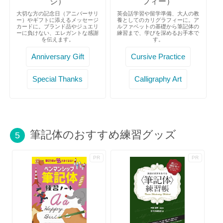
ジ）
フィー）
大切な方の記念日（アニバーサリ
英会話学習や留学準備、大人の教
ー）やギフトに添えるメッセージ
養としてのカリグラフィーに。ア
カードに。ブランド品やジュエリ
ルファベットの基礎から筆記体の
ーに負けない、エレガントな感謝
練習まで、学びを深めるお手本で
を伝えます。
す。
Anniversary Gift
Cursive Practice
Special Thanks
Calligraphy Art
筆記体のおすすめ練習グッズ
5