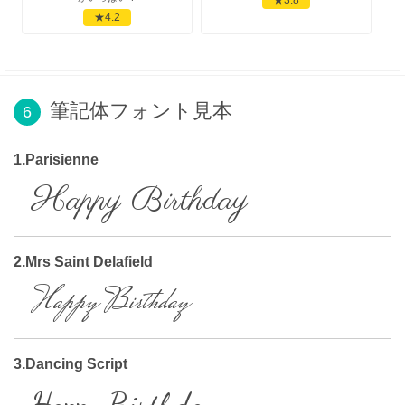
★4.2
筆記体フォント見本
6
1.Parisienne
Happy Birthday
2.Mrs Saint Delafield
Happy Birthday
3.Dancing Script