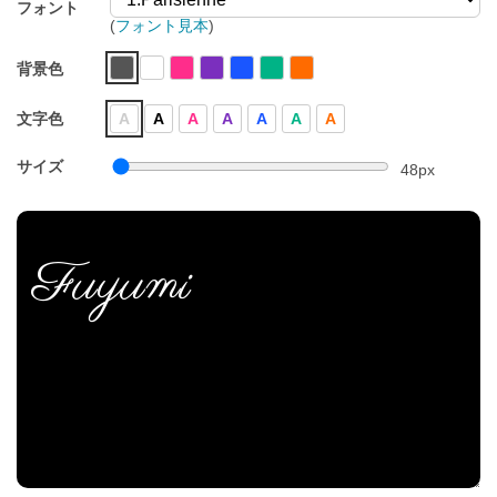
フォント
(
フォント見本
)
背景色
文字色
A
A
A
A
A
A
A
サイズ
48
px