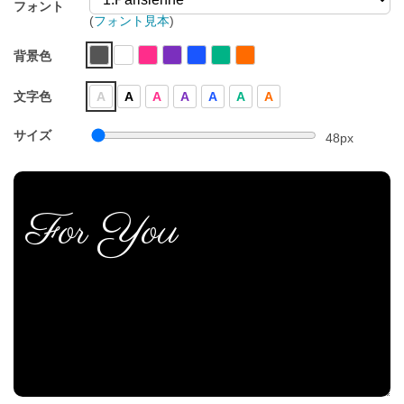
フォント
(
フォント見本
)
背景色
文字色
A
A
A
A
A
A
A
サイズ
48
px