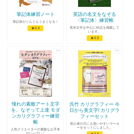
筆記体練習ノート
英語の名文をなぞる
〈筆記体〉練習帳
筆記体がぐんぐんうまくなる！
英米文学を中心に60点を掲載して
★4.4
います。
★4.0
憧れの素敵アート文字
呉竹 カリグラフィー 今
を、なぞって上達 モダ
日から美文字! カリグラ
ンカリグラフィー練習
フィーセット
帳
初心者の方にも使いやすいマーカ
ーをセットにしました。
人気クリエイターの素敵なお手本
がいっぱい！
★3.8