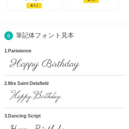
★4.2
筆記体フォント見本
6
1.Parisienne
Happy Birthday
2.Mrs Saint Delafield
Happy Birthday
3.Dancing Script