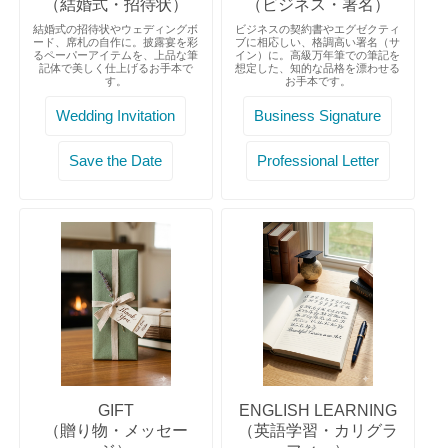
（結婚式・招待状）
（ビジネス・署名）
結婚式の招待状やウェディングボ
ビジネスの契約書やエグゼクティ
ード、席札の自作に。披露宴を彩
ブに相応しい、格調高い署名（サ
るペーパーアイテムを、上品な筆
イン）に。高級万年筆での筆記を
記体で美しく仕上げるお手本で
想定した、知的な品格を漂わせる
す。
お手本です。
Wedding Invitation
Business Signature
Save the Date
Professional Letter
GIFT
ENGLISH LEARNING
（贈り物・メッセー
（英語学習・カリグラ