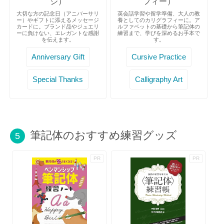
ジ）
フィー）
大切な方の記念日（アニバーサリ
英会話学習や留学準備、大人の教
ー）やギフトに添えるメッセージ
養としてのカリグラフィーに。ア
カードに。ブランド品やジュエリ
ルファベットの基礎から筆記体の
ーに負けない、エレガントな感謝
練習まで、学びを深めるお手本で
を伝えます。
す。
Anniversary Gift
Cursive Practice
Special Thanks
Calligraphy Art
筆記体のおすすめ練習グッズ
5