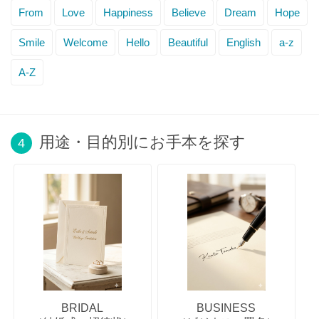
From
Love
Happiness
Believe
Dream
Hope
Smile
Welcome
Hello
Beautiful
English
a-z
A-Z
用途・目的別にお手本を探す
4
BRIDAL
BUSINESS