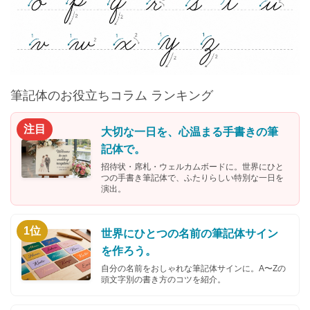
筆記体のお役立ちコラム ランキング
注目
大切な一日を、心温まる手書きの筆
記体で。
招待状・席札・ウェルカムボードに。世界にひと
つの手書き筆記体で、ふたりらしい特別な一日を
演出。
1位
世界にひとつの名前の筆記体サイン
を作ろう。
自分の名前をおしゃれな筆記体サインに。A〜Zの
頭文字別の書き方のコツを紹介。