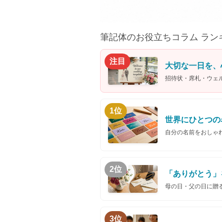
筆記体のお役立ちコラム ラン
注目
大切な一日を、
招待状・席札・ウェ
1位
世界にひとつの
自分の名前をおしゃ
2位
「ありがとう」
母の日・父の日に贈
3位