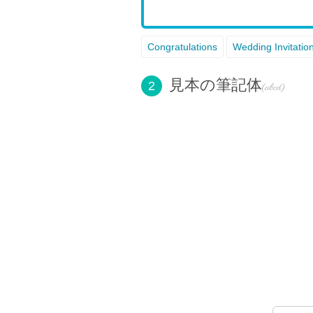
Congratulations
Wedding Invitatio
見本の筆記体
2
(abcd)