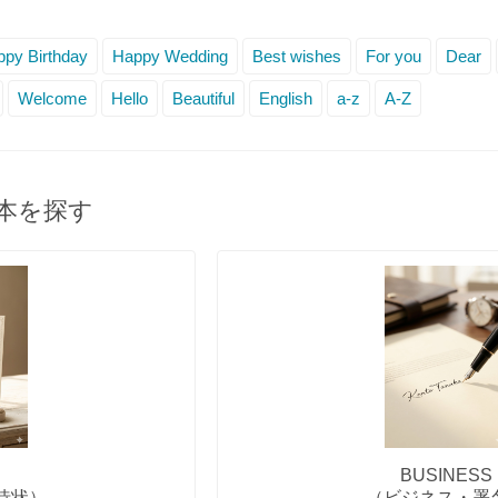
py Birthday
Happy Wedding
Best wishes
For you
Dear
Welcome
Hello
Beautiful
English
a-z
A-Z
本を探す
BUSINESS
待状）
（ビジネス・署