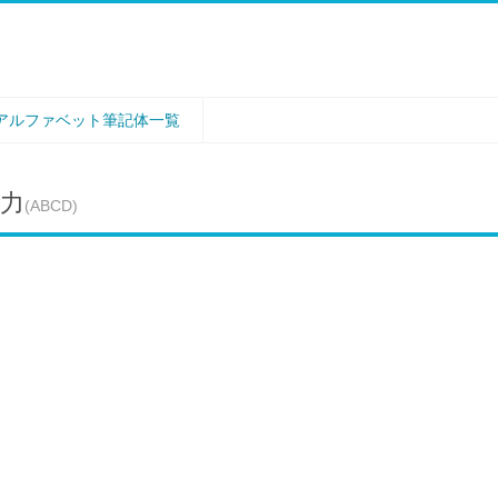
アルファベット筆記体一覧
力
(ABCD)