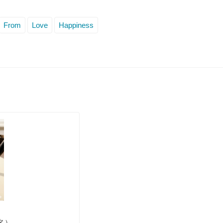
From
Love
Happiness
名）