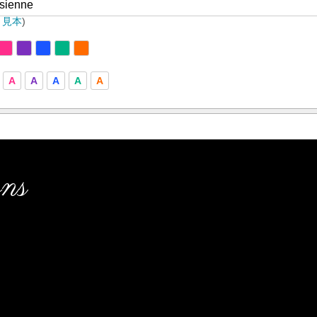
ト見本
)
A
A
A
A
A